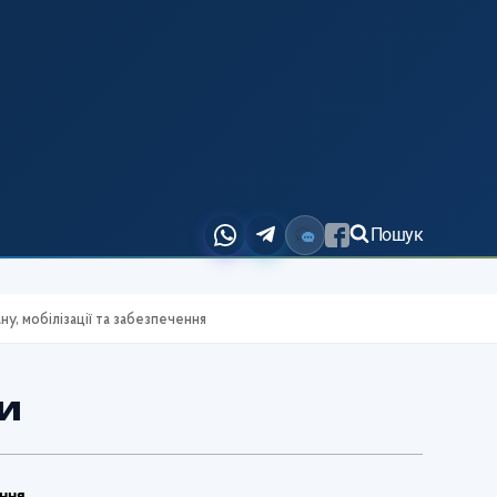
Пошук
у, мобілізації та забезпечення
и
ення