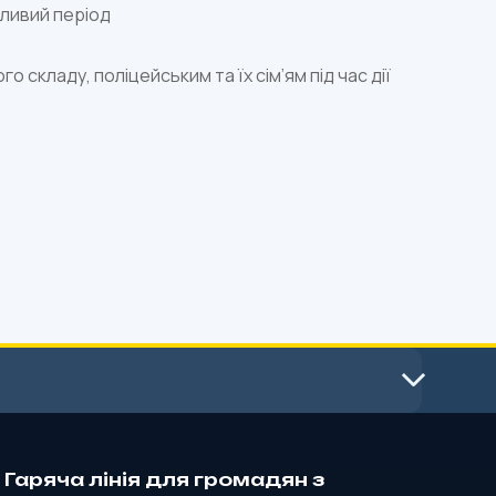
ливий період
складу, поліцейським та їх сім’ям під час дії
Гаряча лінія для громадян з