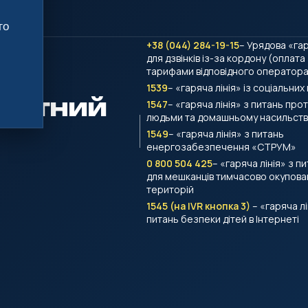
го
+38 (044) 284-19-15
– Урядова «гар
для дзвінків із-за кордону (оплата
тарифами відповідного оператора 
1539
– «гаряча лінія» із соціальних
тактний
1547
– «гаряча лінія» з питань проти
людьми та домашньому насильств
1549
– «гаряча лінія» з питань
енергозабезпечення «СТРУМ»
0 800 504 425
– «гаряча лінія» з п
для мешканців тимчасово окупова
територій
1545 (на IVR кнопка 3)
– «гаряча лі
питань безпеки дітей в Інтернеті