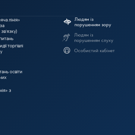
яча лінія»
 за
зв’язку)
Людям із
 питань
порушенням слуху
дії торгівлі
у
Особистий кабінет
итань освіти
них
нія» з