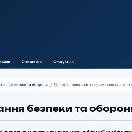
овини
Статистика
Опитування
тання безпеки та оборони
Основні положення та правила воєнного стан
ання безпеки та оборон
і положення та правила воєнного стану, мобілізації та забезпеч