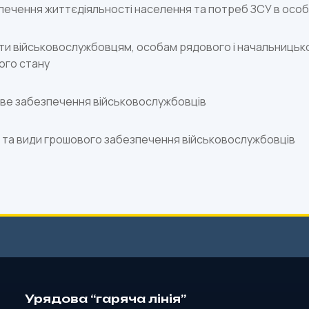
печення життєдіяльності населення та потреб ЗСУ в особ
и військовослужбовцям, особам рядового і начальницького 
ого стану
ве забезпечення військовослужбовців
 та види грошового забезпечення військовослужбовців
Урядова “гаряча лінія”