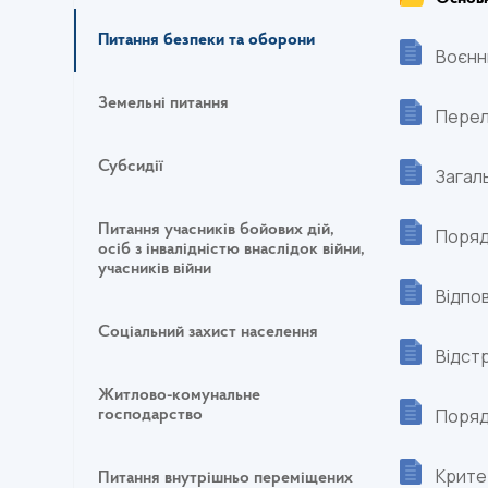
Питання безпеки та оборони
Воєнн
Земельні питання
Перел
Субсидії
Загаль
Питання учасників бойових дій,
Поряд
осіб з інвалідністю внаслідок війни,
учасників війни
Відпо
Соціальний захист населення
Відстр
Житлово-комунальне
Поряд
господарство
Крите
Питання внутрішньо переміщених