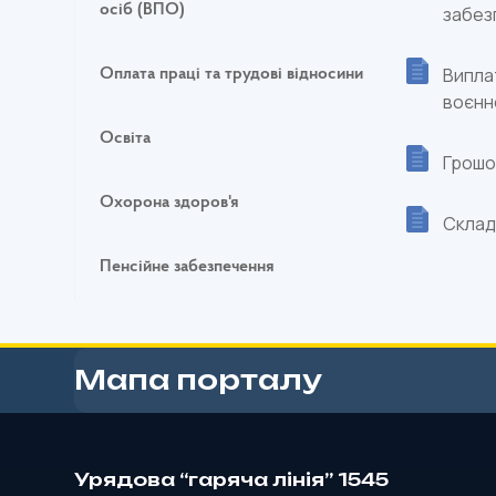
осіб (ВПО)
забез
Виплат
Оплата праці та трудові відносини
воєнн
Освіта
Грошо
Охорона здоров'я
Склад
Пенсійне забезпечення
Мапа порталу
Урядова “гаряча лінія” 1545