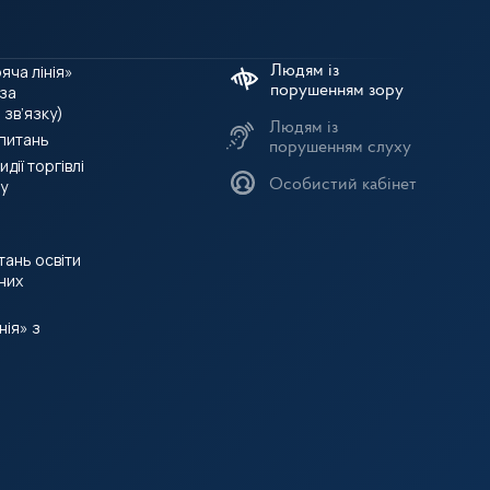
яча лінія»
 за
зв’язку)
Людям із
 питань
порушенням слуху
дії торгівлі
у
Особистий кабінет
итань освіти
них
нія» з