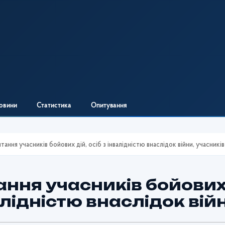
овини
Статистика
Опитування
тання учасників бойових дій, осіб з інвалідністю внаслідок війни, учасників
ння учасників бойових д
лідністю внаслідок війн