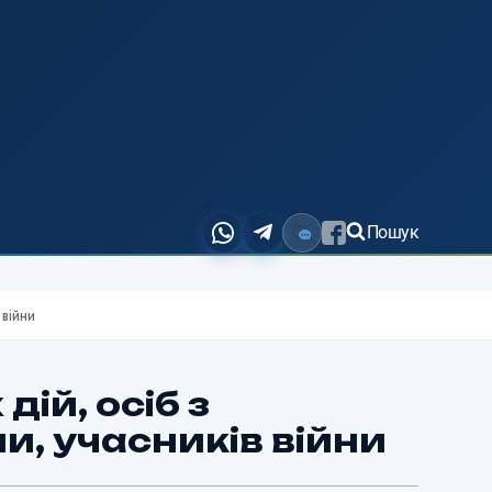
Пошук
 війни
ій, осіб з
и, учасників війни