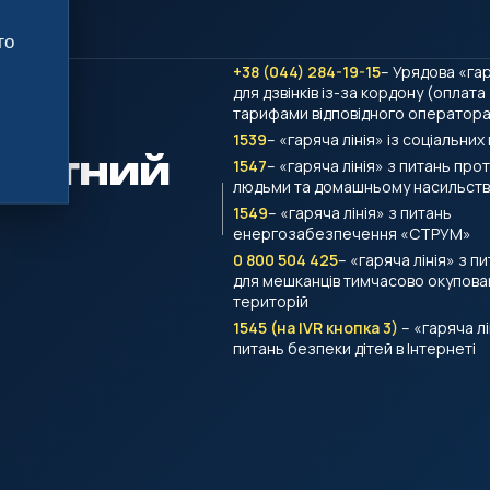
го
+38 (044) 284-19-15
– Урядова «гар
для дзвінків із-за кордону (оплата
тарифами відповідного оператора 
1539
– «гаряча лінія» із соціальних
тактний
1547
– «гаряча лінія» з питань проти
людьми та домашньому насильств
1549
– «гаряча лінія» з питань
енергозабезпечення «СТРУМ»
0 800 504 425
– «гаряча лінія» з п
для мешканців тимчасово окупова
територій
1545 (на IVR кнопка 3)
– «гаряча лі
питань безпеки дітей в Інтернеті