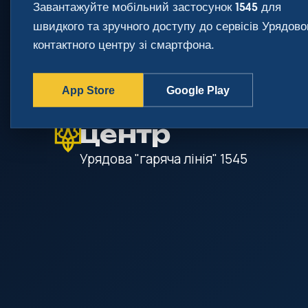
Завантажуйте мобільний застосунок
для
1545
gov.ua
швидкого та зручного доступу до сервісів Урядово
Державні сайти України
контактного центру зі смартфона.
App Store
Google Play
Урядовий кон
центр
Урядова "гаряча лінія"
1545