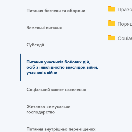
Правов
Питання безпеки та оборони
Порядо
Земельні питання
Соціал
Субсидії
Питання учасників бойових дій,
осіб з інвалідністю внаслідок війни,
учасників війни
Соціальний захист населення
Житлово-комунальне
господарство
Питання внутрішньо переміщених