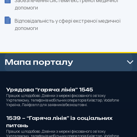
Забезпечення системи екстреної медичної
допомоги
Відповідальність у сфері екстреної медичної
допомоги
Мапа порталу
Урядова “гаряча лінія” 1545
Працює цілодобово. Дзвінки з мережі фіксованого зв’язку
Укртелекому, телефонів мобільних операторів Київстар, Vodafone
Україна, Лайфселл для заявників безкоштовні.
1539 – “Гаряча лінія” із соціальних
питань
Працює цілодобово. Дзвінки з мережі фіксованого зв’язку
Укртелекому, телефонів мобільних операторів Київстар, Vodafone