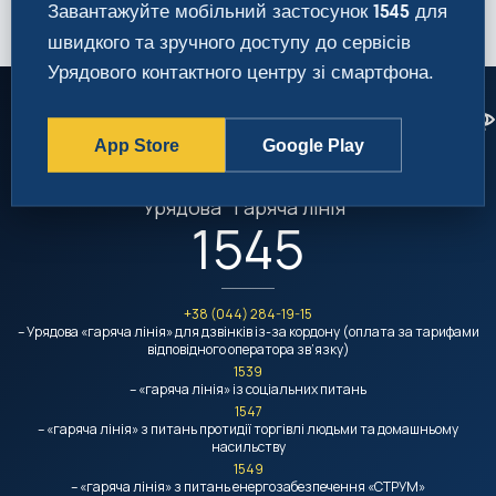
Завантажуйте мобільний застосунок
для
1545
швидкого та зручного доступу до сервісів
Урядового контактного центру зі смартфона.
App Store
Google Play
Урядовий контактний центр
Урядова "гаряча лінія"
1545
+38 (044) 284-19-15
– Урядова «гаряча лінія» для дзвінків із-за кордону (оплата за тарифами
відповідного оператора зв’язку)
1539
– «гаряча лінія» із соціальних питань
1547
– «гаряча лінія» з питань протидії торгівлі людьми та домашньому
насильству
1549
– «гаряча лінія» з питань енергозабезпечення «СТРУМ»