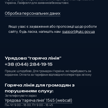
Україна, Лайфселл для заявників безкоштовні.
Обробка персональних даних
Якщо у вас є зауваження або пропозиції щодо роботи
сайту, будь ласка, напишіть нам:
support@ukc.gov.ua
Урядова “гаряча лінія”
+38 (044) 284-19-15
Працює цілодобово. Для громадян України, які перебувають за
кордоном. Оплата за тарифами відповідного оператора зв’язку
Гаряча лінія для громадян з
порушенням слуху:
Зателефонувати зараз
Урядова “гаряча лінія” 1545 (webcall)
Пн-Чт 9:00 – 18:00, Пт 9:00 – 16:45