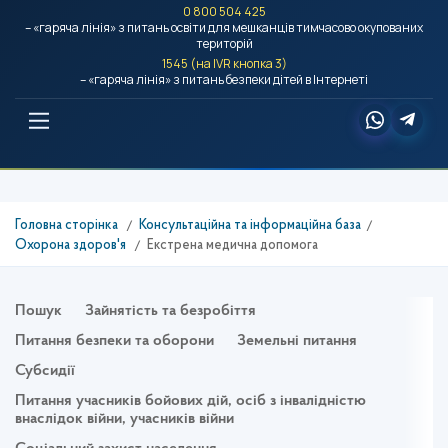
0 800 504 425
– «гаряча лінія» з питань освіти для мешканців тимчасово окупованих
територій
1545 (на IVR кнопка 3)
– «гаряча лінія» з питань безпеки дітей в Інтернеті
Головна сторінка
Консультаційна та інформаційна база
Охорона здоров'я
Екстрена медична допомога
Пошук
Зайнятість та безробіття
Питання безпеки та оборони
Земельні питання
Субсидії
Питання учасників бойових дій, осіб з інвалідністю
внаслідок війни, учасників війни